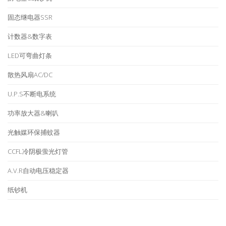
固态继电器SSR
计数器&数字表
LED可弯曲灯条
散热风扇AC/DC
U.P.S不断电系统
功率放大器&喇叭
光触媒环保捕蚊器
CCFL冷阴极萤光灯管
A.V.R自动电压稳定器
纸钞机