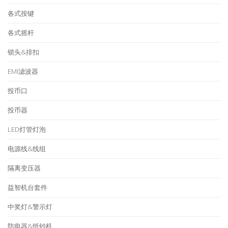
各式按键
各式摇杆
锁头&排扣
EMI滤波器
投币口
投币器
LED灯管灯泡
电源线&线组
隔离变压器
益智机台套件
中奖灯&警示灯
防电器&纸钞机