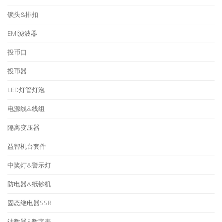
锁头&排扣
EMI滤波器
投币口
投币器
LED灯管灯泡
电源线&线组
隔离变压器
益智机台套件
中奖灯&警示灯
防电器&纸钞机
固态继电器SSR
计数器&数字表