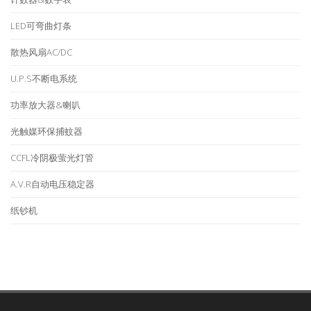
LED可弯曲灯条
散热风扇AC/DC
U.P.S不断电系统
功率放大器&喇叭
光触媒环保捕蚊器
CCFL冷阴极萤光灯管
A.V.R自动电压稳定器
纸钞机