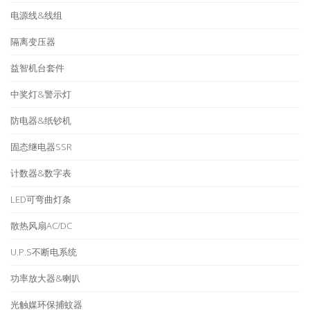
电源线&线组
隔离变压器
益智机台套件
中奖灯&警示灯
防电器&纸钞机
固态继电器SSR
计数器&数字表
LED可弯曲灯条
散热风扇AC/DC
U.P.S不断电系统
功率放大器&喇叭
光触媒环保捕蚊器