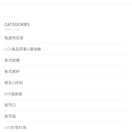
CATEGORIES
电源供应器
LCD液晶荧幕&驱动板
各式按键
各式摇杆
锁头&排扣
EMI滤波器
投币口
投币器
LED灯管灯泡