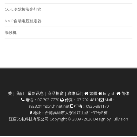
CCFL冷阴极萤光灯管
A.V.R自动电压稳定器
纸钞机
关于我们
|
最新讯息
|
商品橱窗
|
联络我们
繁體
English
简体
电话：07-702-7770
传真：07-702-4810
Mail：
s9282@ms51.hinet.net
行动：0935-881170
地址：台湾高雄市大寮区江山路1~37号B栋
江唐光电科技有限公司 Copyright © 2009 - 2026 Design by
Fullvision