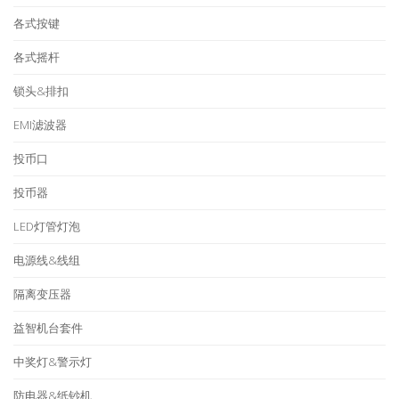
各式按键
各式摇杆
锁头&排扣
EMI滤波器
投币口
投币器
LED灯管灯泡
电源线&线组
隔离变压器
益智机台套件
中奖灯&警示灯
防电器&纸钞机