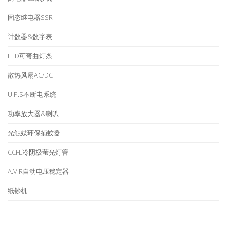
固态继电器SSR
计数器&数字表
LED可弯曲灯条
散热风扇AC/DC
U.P.S不断电系统
功率放大器&喇叭
光触媒环保捕蚊器
CCFL冷阴极萤光灯管
A.V.R自动电压稳定器
纸钞机