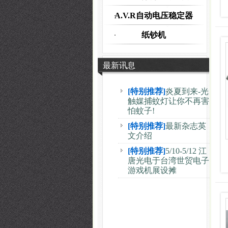
A.V.R自动电压稳定器
纸钞机
最新讯息
[特别推荐]
5/10-5/12 江
唐光电于台湾世贸电子
游戏机展设摊
[特别推荐]
炎夏到来-光
触媒捕蚊灯让你不再害
怕蚊子!
[特别推荐]
最新杂志英
文介绍