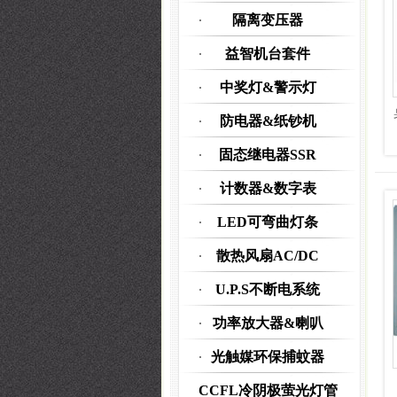
隔离变压器
益智机台套件
中奖灯&警示灯
防电器&纸钞机
固态继电器SSR
计数器&数字表
LED可弯曲灯条
散热风扇AC/DC
U.P.S不断电系统
功率放大器&喇叭
光触媒环保捕蚊器
CCFL冷阴极萤光灯管