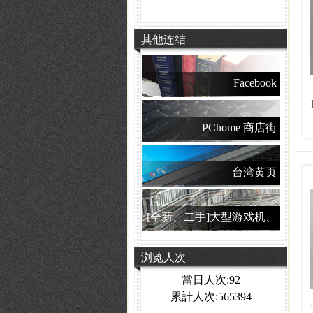
其他连结
Facebook
PChome 商店街
台湾黄页
[全新、二手]大型游戏机、
夹娃娃机
浏览人次
當日人次:92
累計人次:565394