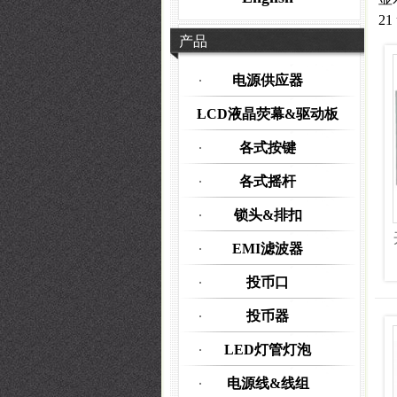
21
产品
电源供应器
LCD液晶荧幕&驱动板
各式按键
各式摇杆
锁头&排扣
EMI滤波器
投币口
投币器
LED灯管灯泡
电源线&线组