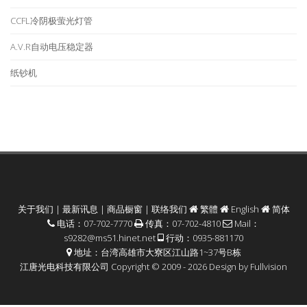
CCFL冷阴极萤光灯管
A.V.R自动电压稳定器
纸钞机
关于我们
|
最新讯息
|
商品橱窗
|
联络我们
繁體
English
简体
电话：07-702-7770
传真：07-702-4810
Mail：
s9282@ms51.hinet.net
行动：0935-881170
地址：台湾高雄市大寮区江山路1~37号B栋
江唐光电科技有限公司 Copyright © 2009 - 2026 Design by
Fullvision