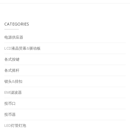
CATEGORIES
电源供应器
LCD液晶荧幕&驱动板
各式按键
各式摇杆
锁头&排扣
EMI滤波器
投币口
投币器
LED灯管灯泡