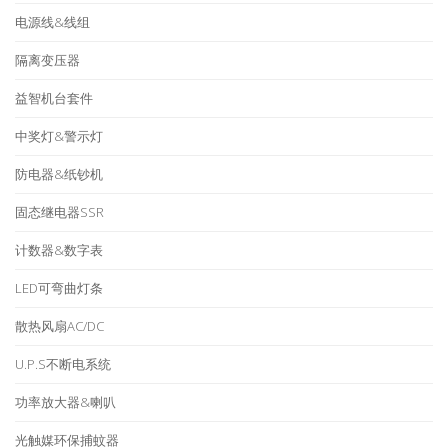
电源线&线组
隔离变压器
益智机台套件
中奖灯&警示灯
防电器&纸钞机
固态继电器SSR
计数器&数字表
LED可弯曲灯条
散热风扇AC/DC
U.P.S不断电系统
功率放大器&喇叭
光触媒环保捕蚊器