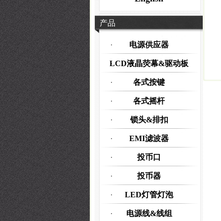
产品
电源供应器
LCD液晶荧幕&驱动板
各式按键
各式摇杆
锁头&排扣
EMI滤波器
投币口
投币器
LED灯管灯泡
电源线&线组