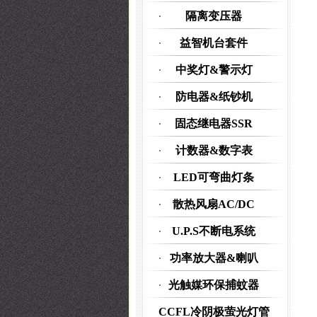
隔离变压器
益智机台套件
中奖灯&警示灯
防电器&纸钞机
固态继电器SSR
计数器&数字表
LED可弯曲灯条
散热风扇AC/DC
U.P.S不断电系统
功率放大器&喇叭
光触媒环保捕蚊器
CCFL冷阴极萤光灯管