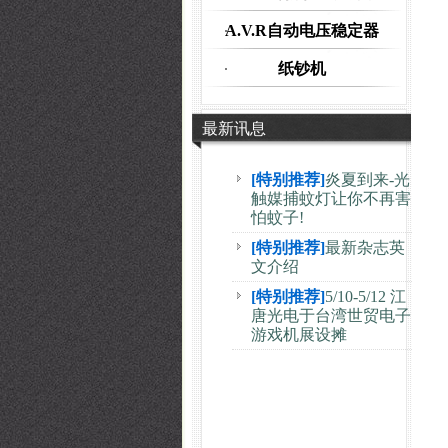
A.V.R自动电压稳定器
纸钞机
最新讯息
[特别推荐]
炎夏到来-光
触媒捕蚊灯让你不再害
怕蚊子!
[特别推荐]
最新杂志英
文介绍
[特别推荐]
5/10-5/12 江
唐光电于台湾世贸电子
游戏机展设摊