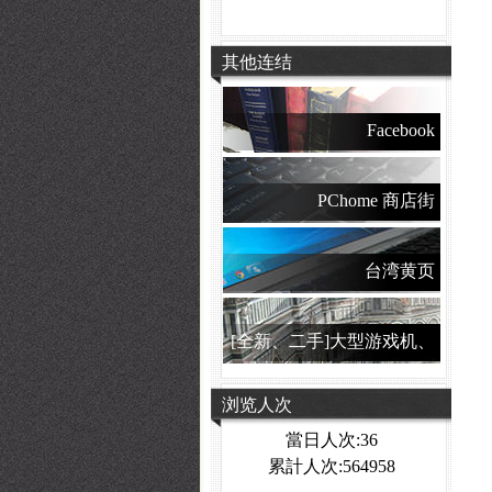
其他连结
Facebook
PChome 商店街
台湾黄页
[全新、二手]大型游戏机、
夹娃娃机
浏览人次
當日人次:36
累計人次:564958