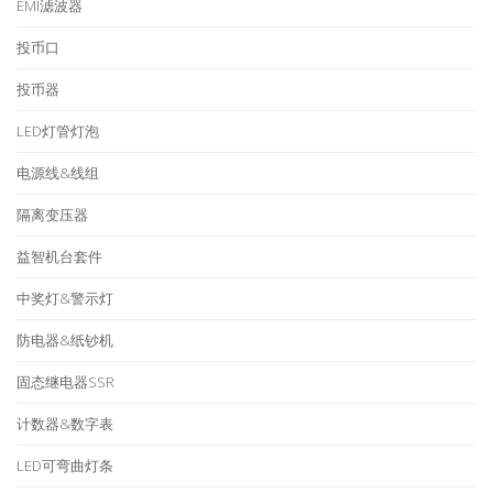
EMI滤波器
投币口
投币器
LED灯管灯泡
电源线&线组
隔离变压器
益智机台套件
中奖灯&警示灯
防电器&纸钞机
固态继电器SSR
计数器&数字表
LED可弯曲灯条