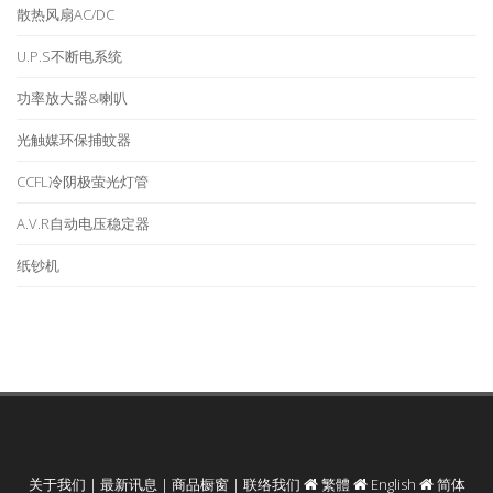
散热风扇AC/DC
U.P.S不断电系统
功率放大器&喇叭
光触媒环保捕蚊器
CCFL冷阴极萤光灯管
A.V.R自动电压稳定器
纸钞机
关于我们
|
最新讯息
|
商品橱窗
|
联络我们
繁體
English
简体