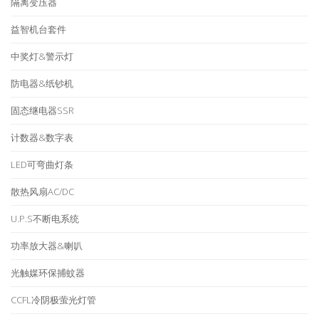
隔离变压器
益智机台套件
中奖灯&警示灯
防电器&纸钞机
固态继电器SSR
计数器&数字表
LED可弯曲灯条
散热风扇AC/DC
U.P.S不断电系统
功率放大器&喇叭
光触媒环保捕蚊器
CCFL冷阴极萤光灯管