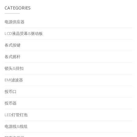
CATEGORIES
电源供应器
LCD液晶荧幕&驱动板
各式按键
各式摇杆
锁头&排扣
EMI滤波器
投币口
投币器
LED灯管灯泡
电源线&线组