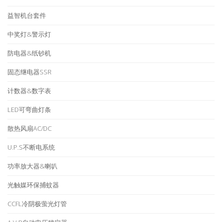
益智机台套件
中奖灯&警示灯
防电器&纸钞机
固态继电器SSR
计数器&数字表
LED可弯曲灯条
散热风扇AC/DC
U.P.S不断电系统
功率放大器&喇叭
光触媒环保捕蚊器
CCFL冷阴极萤光灯管