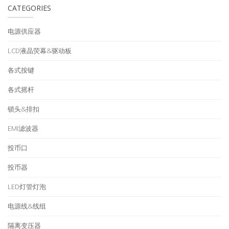
CATEGORIES
电源供应器
LCD液晶荧幕&驱动板
各式按键
各式摇杆
锁头&排扣
EMI滤波器
投币口
投币器
LED灯管灯泡
电源线&线组
隔离变压器