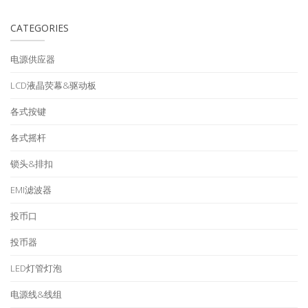
CATEGORIES
电源供应器
LCD液晶荧幕&驱动板
各式按键
各式摇杆
锁头&排扣
EMI滤波器
投币口
投币器
LED灯管灯泡
电源线&线组