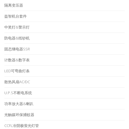
隔离变压器
益智机台套件
中奖灯&警示灯
防电器&纸钞机
固态继电器SSR
计数器&数字表
LED可弯曲灯条
散热风扇AC/DC
U.P.S不断电系统
功率放大器&喇叭
光触媒环保捕蚊器
CCFL冷阴极萤光灯管