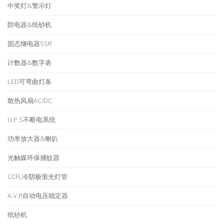
中奖灯&警示灯
防电器&纸钞机
固态继电器SSR
计数器&数字表
LED可弯曲灯条
散热风扇AC/DC
U.P.S不断电系统
功率放大器&喇叭
光触媒环保捕蚊器
CCFL冷阴极萤光灯管
A.V.R自动电压稳定器
纸钞机