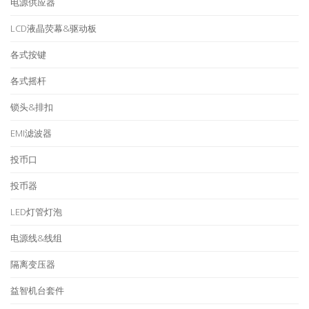
电源供应器
LCD液晶荧幕&驱动板
各式按键
各式摇杆
锁头&排扣
EMI滤波器
投币口
投币器
LED灯管灯泡
电源线&线组
隔离变压器
益智机台套件