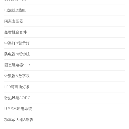
电源线&线组
隔离变压器
益智机台套件
中奖灯&警示灯
防电器&纸钞机
固态继电器SSR
计数器&数字表
LED可弯曲灯条
散热风扇AC/DC
U.P.S不断电系统
功率放大器&喇叭