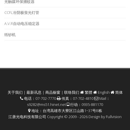
光触媒环保捕蚊器
CCFL冷阴极萤光灯管
A.V.R自动电压稳定器
纸钞机
关于我们
|
最新讯息
|
商品橱窗
|
联络我们
繁體
English
简体
电话：07-702-7770
传真：07-702-4810
Mail：
s9282@ms51.hinet.net
行动：0935-881170
地址：台湾高雄市大寮区江山路1~37号B栋
江唐光电科技有限公司 Copyright © 2009 - 2026 Design by
Fullvision