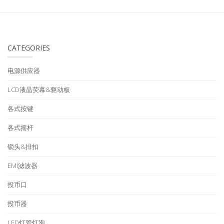
CATEGORIES
电源供应器
LCD液晶荧幕&驱动板
各式按键
各式摇杆
锁头&排扣
EMI滤波器
投币口
投币器
LED灯管灯泡