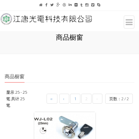
商品橱窗
商品橱窗
显示 25 - 25
笔 共计 25
‹‹
‹
1
2
›
页数：2 / 2
笔