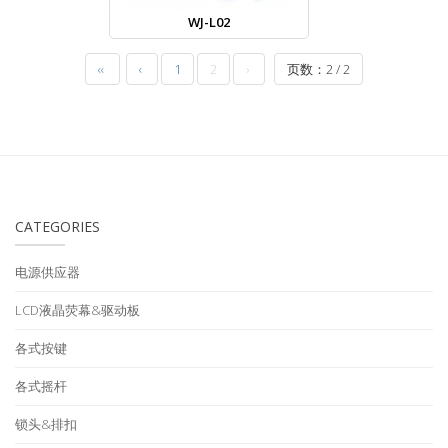
WJ-L02
‹‹
‹
1
2
›
页数：2 / 2
CATEGORIES
电源供应器
LCD液晶荧幕&驱动板
各式按键
各式摇杆
锁头&排扣