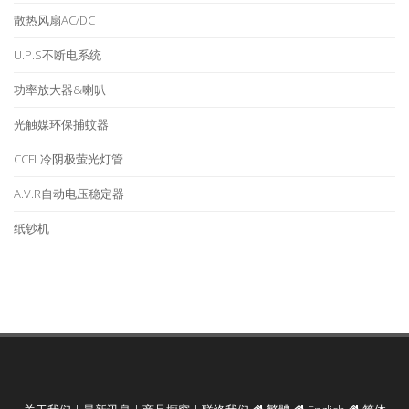
散热风扇AC/DC
U.P.S不断电系统
功率放大器&喇叭
光触媒环保捕蚊器
CCFL冷阴极萤光灯管
A.V.R自动电压稳定器
纸钞机