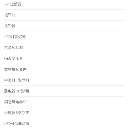
EMI滤波器
投币口
投币器
LED灯管灯泡
电源线&线组
隔离变压器
益智机台套件
中奖灯&警示灯
防电器&纸钞机
固态继电器SSR
计数器&数字表
LED可弯曲灯条