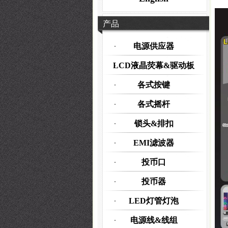
产品
电源供应器
LCD液晶荧幕&驱动板
各式按键
各式摇杆
锁头&排扣
EMI滤波器
投币口
投币器
LED灯管灯泡
电源线&线组