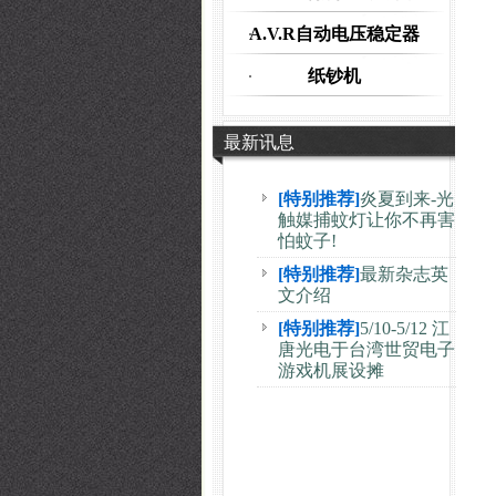
A.V.R自动电压稳定器
纸钞机
最新讯息
[特别推荐]
炎夏到来-光
触媒捕蚊灯让你不再害
怕蚊子!
[特别推荐]
最新杂志英
文介绍
[特别推荐]
5/10-5/12 江
唐光电于台湾世贸电子
游戏机展设摊