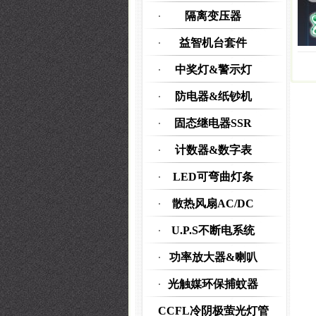
隔离变压器
益智机台套件
中奖灯&警示灯
防电器&纸钞机
固态继电器SSR
计数器&数字表
LED可弯曲灯条
散热风扇AC/DC
U.P.S不断电系统
功率放大器&喇叭
光触媒环保捕蚊器
CCFL冷阴极萤光灯管