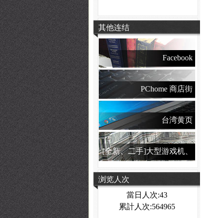
其他连结
Facebook
PChome 商店街
台湾黄页
[全新、二手]大型游戏机、
夹娃娃机
浏览人次
當日人次:43
累計人次:564965